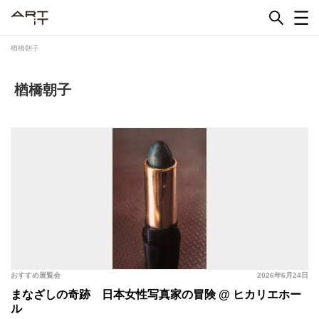
Skip
to
content
楢橋朝子
楢橋朝子
おすすめ展覧会
2026年6月24日
まなざしの奇跡 日本女性写真家の冒険 @ ヒカリエホー
ル