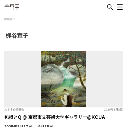
Skip
to
content
梶谷宣子
梶谷宣子
おすすめ展覧会
2025年8月8日
包摂とQ @ 京都市立芸術大学ギャラリー@KCUA
2025年8月17日 － 9月15日