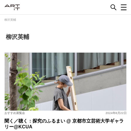
Skip
to
content
柳沢英輔
柳沢英輔
おすすめ展覧会
2024年8月22日
聞く／聴く：探究のふるまい @ 京都市立芸術大学ギャラ
リー@KCUA