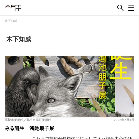
Skip
to
content
木下知威
木下知威
高松市美術館／高松市塩江美術館
2022年7月1日
みる誕生 鴻池朋子展
これまで芸術が特権的に提示してきた視覚中心の価