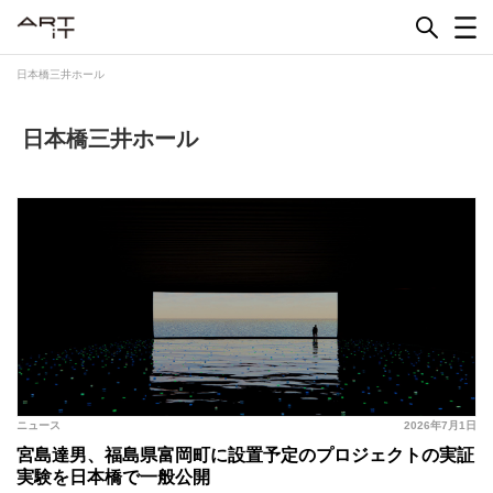
Skip
to
content
日本橋三井ホール
日本橋三井ホール
ニュース
2026年7月1日
宮島達男、福島県富岡町に設置予定のプロジェクトの実証
実験を日本橋で一般公開