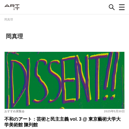
Skip
to
content
岡真理
岡真理
おすすめ展覧会
2025年5月30日
不和のアート：芸術と民主主義 vol. 3 @ 東京藝術大学大
学美術館 陳列館