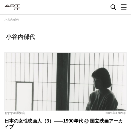
Skip
to
content
小谷内郁代
小谷内郁代
おすすめ展覧会
2025年1月23日
日本の女性映画人（3）——1990年代 @ 国立映画アーカ
イブ