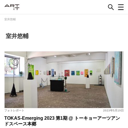
Skip
to
content
室井悠輔
室井悠輔
フォトレポート
2023年5月19日
TOKAS-Emerging 2023 第1期 @ トーキョーアーツアン
ドスペース本郷