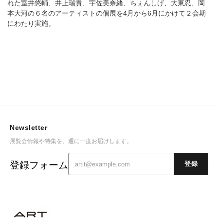
れた室井悠輔、井上瑞貴、宇佐美奈緒、ちぇんしげ、大東忍、岡
本大河の６名のアーティストの個展を4月から6月にかけて２会期
にわたり実施。
Newsletter
展覧会情報や特集を、週に一度お届けします。
登録フォーム
登録