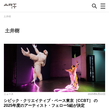
Skip
to
content
土井樹
土井樹
ニュース
2025年6月22日
シビック・クリエイティブ・ベース東京［CCBT］ の
2025年度のアーティスト・フェロー5組が決定