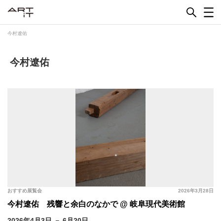
Skip
to
content
今村遼佑
今村遼佑
おすすめ展覧会
2026年3月28日
今村遼佑 残響と余白のなかで @ 岐阜現代美術館
2026年4月3日 － 6月20日