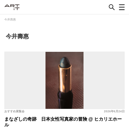
Skip
to
content
今井壽惠
今井壽惠
おすすめ展覧会
2026年6月24日
まなざしの奇跡 日本女性写真家の冒険 @ ヒカリエホー
ル