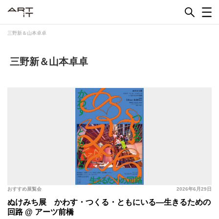
Skip
to
content
三野新＆山本卓卓
三野新＆山本卓卓
おすすめ展覧会
2026年6月29日
ぬけみち展 かわす・つくる・ともにいる―生きるための
回路 @ アーツ前橋