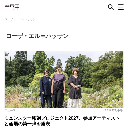
Skip
to
content
ローザ・エル＝ハッサン
ローザ・エル＝ハッサン
ニュース
2026年7月4日
ミュンスター彫刻プロジェクト2027、参加アーティスト
と会場の第一弾を発表