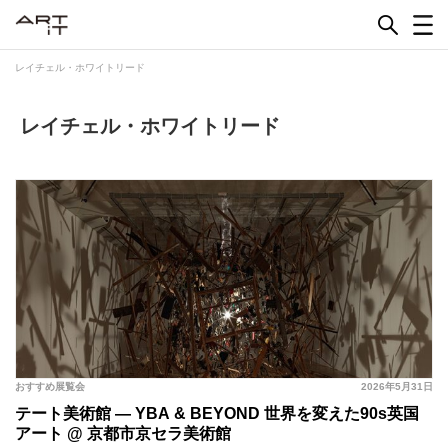
Skip
to
content
レイチェル・ホワイトリード
レイチェル・ホワイトリード
おすすめ展覧会
2026年5月31日
テート美術館 ― YBA & BEYOND 世界を変えた90s英国
アート @ 京都市京セラ美術館