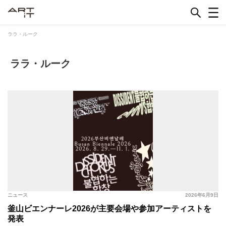
Skip
to
content
ララ・ルーク
ララ・ルーク
ニュース
2026年6月9日
釜山ビエンナーレ2026が主要会場や参加アーティストを
発表