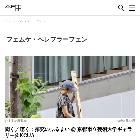
Skip
to
content
フェムケ・ヘレフラーフェン
フェムケ・ヘレフラーフェン
おすすめ展覧会
2024年8月22日
聞く／聴く：探究のふるまい @ 京都市立芸術大学ギャラ
リー@KCUA