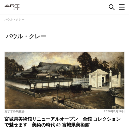
Skip
to
content
パウル・クレー
パウル・クレー
おすすめ展覧会
2026年6月16日
宮城県美術館リニューアルオープン 全館 コレクション
で魅せます 美術の時代 @ 宮城県美術館