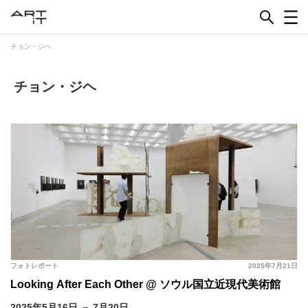
Skip
to
content
チョン・ジヘ
チョン・ジヘ
フォトレポート
2025年7月21日
Looking After Each Other @ ソウル国立近現代美術館
2025年5月16日 － 7月20日