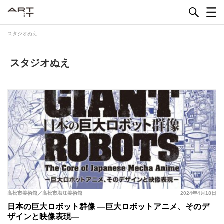
Skip
to
content
スタジオぬえ
スタジオぬえ
高松市美術館／高松市塩江美術館
2024年4月18日
日本の巨大ロボット群像 ―巨大ロボットアニメ、そのデ
ザインと映像表現―