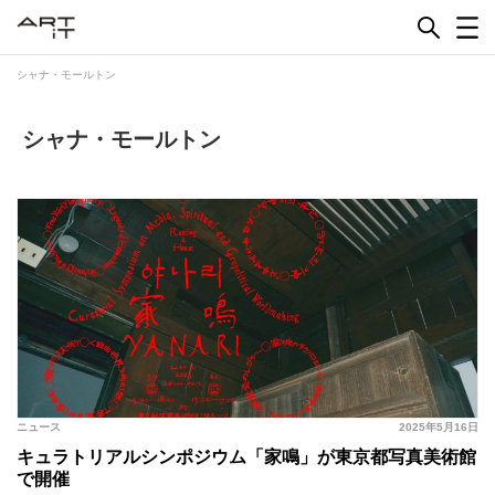
Skip
to
content
シャナ・モールトン
シャナ・モールトン
ニュース
2025年5月16日
キュラトリアルシンポジウム「家鳴」が東京都写真美術館
で開催