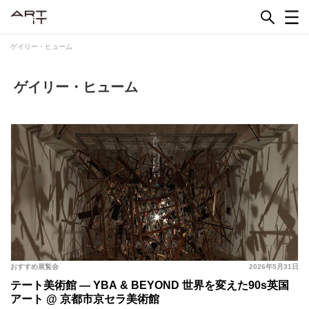
Skip
to
content
ゲイリー・ヒューム
ゲイリー・ヒューム
おすすめ展覧会
2026年5月31日
テート美術館 ― YBA & BEYOND 世界を変えた90s英国
アート @ 京都市京セラ美術館