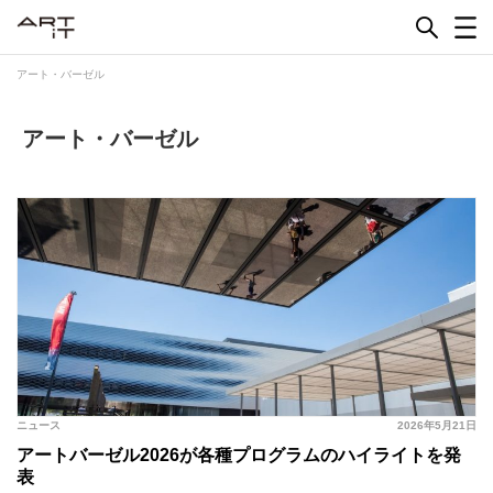
Skip
to
content
アート・バーゼル
アート・バーゼル
ニュース
2026年5月21日
アートバーゼル2026が各種プログラムのハイライトを発
表