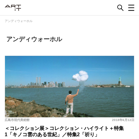
Skip
to
content
アンディウォーホル
アンディウォーホル
広島市現代美術館
2018年6月12日
＜コレクション展＞コレクション・ハイライト＋特集
1「キノコ雲のある世紀」／特集2「祈り」