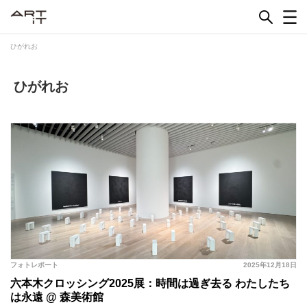
Skip
to
content
ひがれお
ひがれお
フォトレポート
2025年12月18日
六本木クロッシング2025展：時間は過ぎ去る わたしたち
は永遠 @ 森美術館