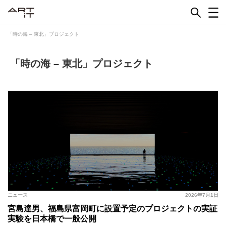
Skip
to
content
「時の海 – 東北」プロジェクト
「時の海 – 東北」プロジェクト
ニュース
2026年7月1日
宮島達男、福島県富岡町に設置予定のプロジェクトの実証
実験を日本橋で一般公開