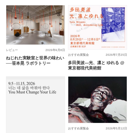
レビュー
2026年6月8日
おすすめ展覧会
2026年7月25日
ねじれた実験室と世界の味わい
多田美波―光、凛と ゆれる @
──笹本晃 ラボラトリー
東京都現代美術館
おすすめ展覧会
2026年5月12日