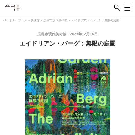
Skip
to
content
パートナーブース
>
美術館
>
広島市現代美術館
>
エイドリアン・バーグ：無限の庭園
広島市現代美術館
2025年12月16日
エイドリアン・バーグ：無限の庭園