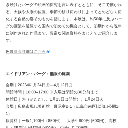
き続けたバーグの絵画的探究を言い表すとともに、そこで描かれ
る、天候や太陽の位置、季節の移り変わりによってとめどなく変
化する自然の姿そのものを指します。本展は、約50年に及ぶバー
グの画業を通覧する国内で初めての機会として、初期作から晩年
に制作された作品まで、豊富な関連資料をまじえてご紹介しま
す。
▶展覧会詳細はこちら
………………………………………………………
エイドリアン・バーグ：無限の庭園
会期｜2026年1月24日㊏—4月12日㊐
開館時間｜10:00–17:00 ※入場は閉館の30分前まで
休館日｜㊊（※ただし、1月23日は開館）、1月24日㊋
会場｜広島市現代美術館 展示室B-1（広島市南区比治山公園1-
1）
観覧料｜一般1,100円（850円）、大学生800円 (600円)、高校
生・65歳以上550円 (400円)、中学生以下無料