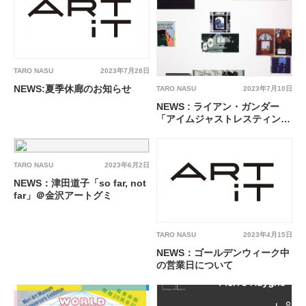
TARO NASU
2023年7月28日
NEWS:夏季休廊のお知らせ
TARO NASU
2023年7月10日
NEWS : ライアン・ガンダー
「アイムジャストレスティング
マイアイズ（ちょっと目を休ま
せてるだけなんだ） 」＠福岡
醤油ギャラリー
TARO NASU
2023年6月2日
NEWS：津田道子「so far, not
far」＠金沢アートグミ
TARO NASU
2023年4月15日
NEWS：ゴールデンウィーク中
の営業日について