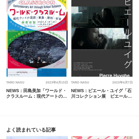
TARO NASU
2023年4月7日
TARO NASU
2023年4月15日
NEWS：ピエール・ユイグ「石
NEWS：田島美加「ワールド・
川コレクション展 ピエール・
クラスルーム：現代アートの国
ユイグ」＠福岡醤油ギャラリー
語・算数・理科・社会」＠森美
術館
よく読まれている記事