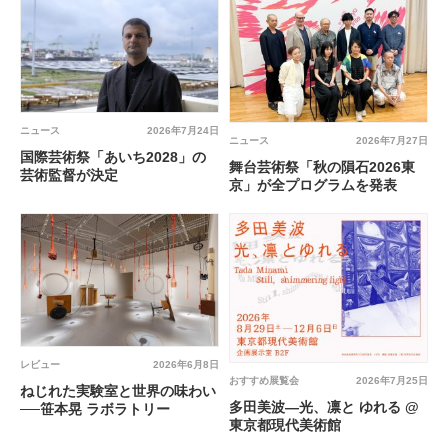
ニュース
2026年7月24日
ニュース
2026年7月27日
国際芸術祭「あいち2028」の
舞台芸術祭「秋の隕石2026東
芸術監督が決定
京」が全プログラムを発表
レビュー
2026年6月8日
おすすめ展覧会
2026年7月25日
ねじれた実験室と世界の味わい
多田美波―光、凛と ゆれる @
──笹本晃 ラボラトリー
東京都現代美術館