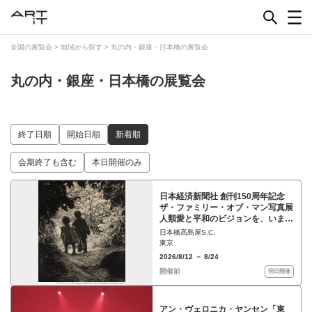
Skip
to
content
全国の展覧会
>
地域から探す
>
丸の内・銀座・日本橋の展覧会
丸の内・銀座・日本橋の展覧会
終了日順
開始日順
新着順
会期終了も含む
本日開催のみ
日本経済新聞社 創刊150周年記念
ザ・ファミリー・オブ・マン写真展
人類愛と平和のビジョンを、いま再
び
日本橋髙島屋S.C.
東京
2026/8/12 － 8/24
開催前
明日開催
アン・ヴェロニカ・ヤンセン「東