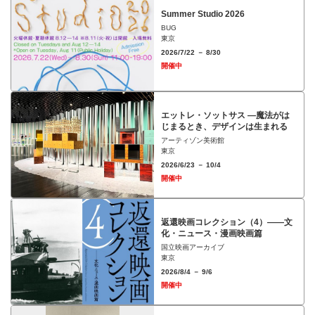
Summer Studio 2026
BUG
東京
2026/7/22 － 8/30
開催中
エットレ・ソットサス —魔法がは
じまるとき、デザインは生まれる
アーティゾン美術館
東京
2026/6/23 － 10/4
開催中
返還映画コレクション（4）――文
化・ニュース・漫画映画篇
国立映画アーカイブ
東京
2026/8/4 － 9/6
開催中