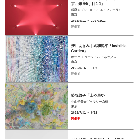
京、銀座5丁目4-1」
銀座メゾンエルメス ル・フォーラム
東京
2026/9/11 － 2027/1/11
開催前
清川あさみ｜名和晃平「Invisible
Garden」
ポーラ ミュージアム アネックス
東京
2026/9/16 － 11/8
開催前
染谷悠子「土や星や」
小山登美夫ギャラリー京橋
東京
2026/7/31 － 9/12
開催中