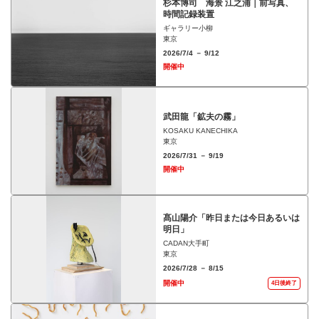
杉本博司 海景 江之浦｜前写真、
時間記録装置
ギャラリー小柳
東京
2026/7/4 － 9/12
開催中
武田龍「鉱夫の霧」
KOSAKU KANECHIKA
東京
2026/7/31 － 9/19
開催中
髙山陽介「昨日または今日あるいは
明日」
CADAN大手町
東京
2026/7/28 － 8/15
開催中
4日後終了