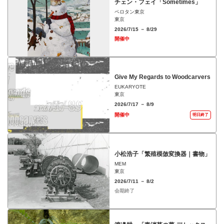
チェン・フェイ「Sometimes」
ペロタン東京
東京
2026/7/15 － 8/29
開催中
Give My Regards to Woodcarvers
EUKARYOTE
東京
2026/7/17 － 8/9
開催中
明日終了
小松浩子「繁殖模倣変換器｜書物」
MEM
東京
2026/7/11 － 8/2
会期終了