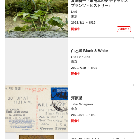
渡邊耕一「毒消草の夢 デトックス
プランツ・ヒストリー」
LAG
東京
2026/8/1 － 8/15
開催中
7日後終了
白と黒 Black & White
Ota Fine Arts
東京
2026/7/10 － 8/29
開催中
河原温
Take Ninagawa
東京
2026/8/1 － 10/3
開催中