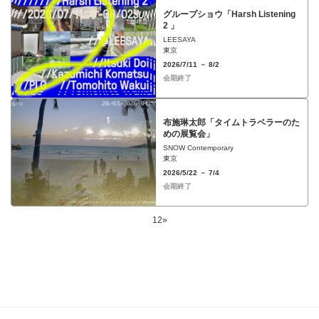
グループショウ「Harsh Listening
2 」
LEESAYA
東京
2026/7/11 － 8/2
会期終了
布施琳太郎「タイムトラベラーのた
めの展覧会」
SNOW Contemporary
東京
2026/5/22 － 7/4
会期終了
1
2
»