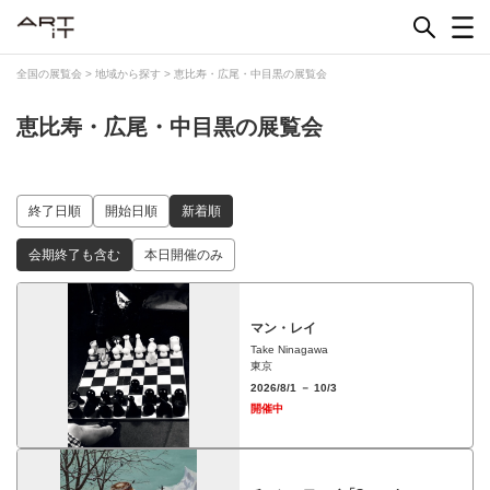
Skip
to
content
全国の展覧会
>
地域から探す
>
恵比寿・広尾・中目黒の展覧会
恵比寿・広尾・中目黒の展覧会
終了日順
開始日順
新着順
会期終了も含む
本日開催のみ
マン・レイ
Take Ninagawa
東京
2026/8/1 － 10/3
開催中