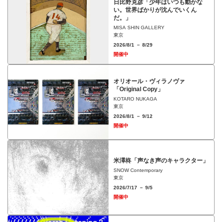
日比野克彦「少年はいつも動かな
い。世界ばかりが沈んでいくん
だ。」
MISA SHIN GALLERY
東京
2026/8/1 － 8/29
開催中
オリオール・ヴィラノヴァ
「Original Copy」
KOTARO NUKAGA
東京
2026/8/1 － 9/12
開催中
米澤柊「声なき声のキャラクター」
SNOW Contemporary
東京
2026/7/17 － 9/5
開催中