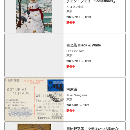
チェン・フェイ「Sometimes」
ペロタン東京
東京
2026/7/15 － 8/29
開催中
白と黒 Black & White
Ota Fine Arts
東京
2026/7/10 － 8/29
開催中
河原温
Take Ninagawa
東京
2026/8/1 － 10/3
開催中
日比野克彦「少年はいつも動かな