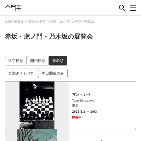
Skip
to
content
全国の展覧会
>
地域から探す
>
赤坂・虎ノ門・乃木坂の展覧会
赤坂・虎ノ門・乃木坂の展覧会
終了日順
開始日順
新着順
会期終了も含む
本日開催のみ
マン・レイ
Take Ninagawa
東京
2026/8/1 － 10/3
開催中