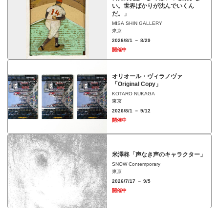
い。世界ばかりが沈んでいくん
だ。」
MISA SHIN GALLERY
東京
2026/8/1 － 8/29
開催中
オリオール・ヴィラノヴァ
「Original Copy」
KOTARO NUKAGA
東京
2026/8/1 － 9/12
開催中
米澤柊「声なき声のキャラクター」
SNOW Contemporary
東京
2026/7/17 － 9/5
開催中