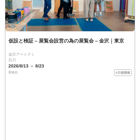
仮設と検証 – 展覧会設営の為の展覧会 – 金沢｜東京
金沢アートグミ
石川
2026/8/13 － 8/23
開催前
6日後開催