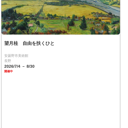
望月桂 自由を扶くひと
安曇野市美術館
長野
2026/7/4 － 8/30
開催中