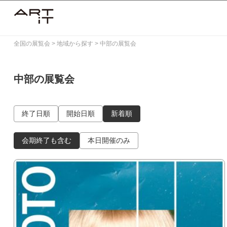
Skip
to
content
全国の展覧会
>
地域から探す
>
中部の展覧会
中部の展覧会
終了日順
開始日順
新着順
会期終了も含む
本日開催のみ