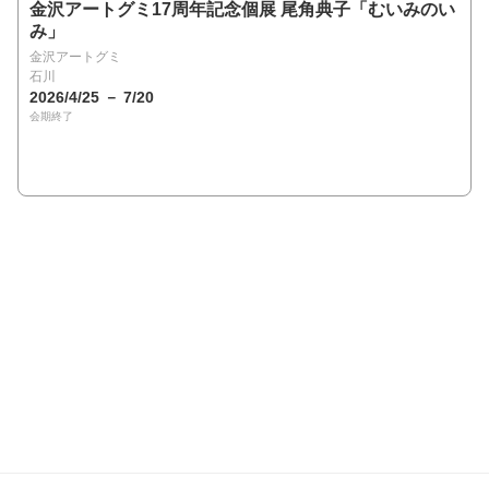
金沢アートグミ17周年記念個展 尾角典子「むいみのい
み」
金沢アートグミ
石川
2026/4/25 － 7/20
会期終了