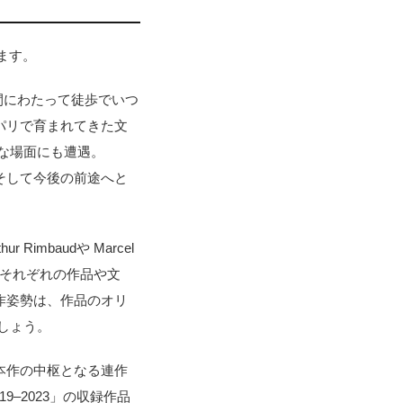
します。
間にわたって徒歩でいつ
、パリで育まれてきた文
な場面にも遭遇。
、そして今後の前途へと
imbaudや Marcel
術家と、それぞれの作品や文
制作姿勢は、作品のオリ
しょう。
た本作の中枢となる連作
019–2023」の収録作品