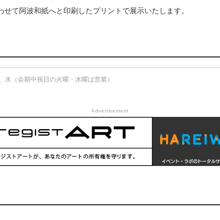
わせて阿波和紙へと印刷したプリントで展示いたします。
神戸市中央区海岸通3-1-5海岸ビルヂング 302
館日：火、水（会期中祝日の火曜・水曜は営業）
Advertisement