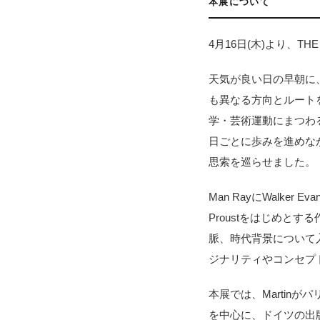
本展について
4月16日(木)より、THE 
天気が良い日の早朝に
も異なる方向とルートを
学・芸術運動にまつわ
日ごとに歩みを進めなが
思索を巡らせました。
Man RayにWalker
Proustをはじめとする作
脈、時代背景について入
ジナリティやコンセプ
本展では、Martin
を中心に、ドイツの出版社・K