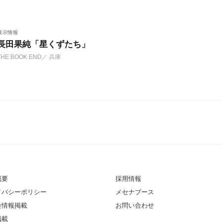
展示情報
長田果純「星くずたち」
THE BOOK END
／ 兵庫
概要
採用情報
イバシーポリシー
メセナブース
会情報掲載
お問い合わせ
掲載