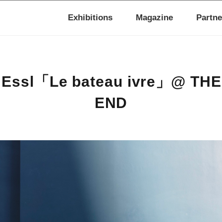
Exhibitions
Magazine
Partne
n Essl「Le bateau ivre」@ TH
END