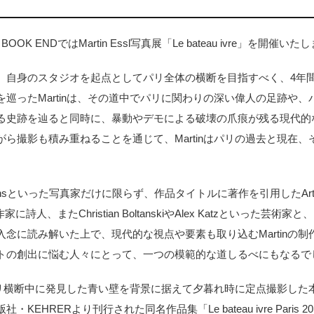
BOOK ENDではMartin Essl写真展「Le bateau ivre」を開催いた
、自身のスタジオを起点としてパリ全体の横断を目指すべく、4年
巡ったMartinは、その道中でパリに関わりの深い偉人の足跡や
る史跡を辿ると同時に、暴動やデモによる破壊の爪痕が残る現代的
ら撮影も積み重ねることを通じて、Martinはパリの過去と現在
 Evansといった写真家だけに限らず、作品タイトルに著作を引用したArthur R
家に詩人、またChristian BoltanskiやAlex Katzといった芸
念に読み解いた上で、現代的な視点や要素も取り込むMartinの
トの創出に悩む人々にとって、一つの模範的な道しるべにもなるで
がパリ横断中に発見した青い壁を背景に据えて夕暮れ時に定点撮影し
EHRERより刊行された同名作品集「Le bateau ivre Paris 2