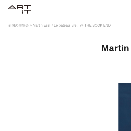
Skip
to
content
全国の展覧会
>
Martin Essl「Le bateau ivre」@ THE BOOK END
Marti