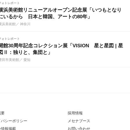
フォトレポート
横浜美術館リニューアルオープン記念展「いつもとなり
にいるから 日本と韓国、アートの80年」
横浜美術館
／ 神奈川
フォトレポート
開館30周年記念コレクション展「VISION 星と星図 | 星
図Ⅱ：独りと、集団と」
豊田市美術館
／ 愛知
概要
採用情報
イバシーポリシー
メセナブース
会情報掲載
お問い合わせ