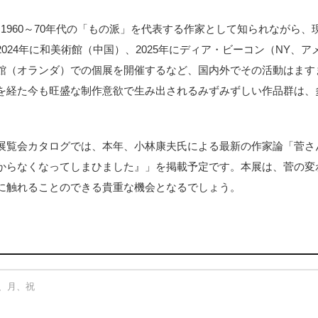
は、1960～70年代の「もの派」を代表する作家として知られながら
024年に和美術館（中国）、2025年にディア・ビーコン（NY、
館（オランダ）での個展を開催するなど、国内外でその活動はます
を経た今も旺盛な制作意欲で生み出されるみずみずしい作品群は、
展覧会カタログでは、本年、小林康夫氏による最新の作家論「菅さ
からなくなってしまひました』」を掲載予定です。本展は、菅の変
に触れることのできる貴重な機会となるでしょう。
ー（京橋）
京橋1-7-1 TODA BUILDING 3F
：日、月、祝