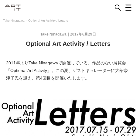
Skip
to
content
Take Ninagawa
>
Optional Art Activity / Letters
Take Ninagawa
2017年6月29日
Optional Art Activity / Letters
2011年よりTake Ninagawaで開催している、作品のない展覧会
「Optional Art Activity」。この夏、ゲストキュレーターに大舘奈
津子氏を迎え、第4回目を開催いたします。