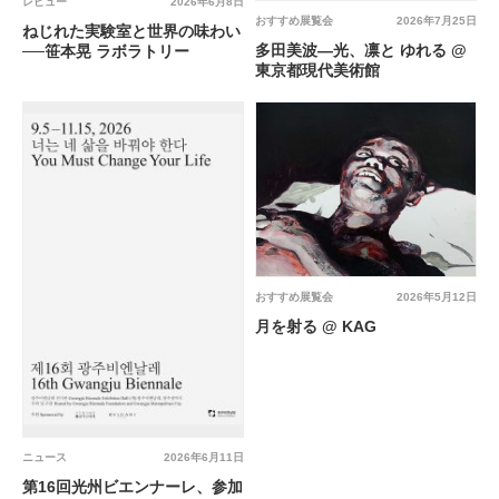
レビュー
2026年6月8日
おすすめ展覧会
2026年7月25日
ねじれた実験室と世界の味わい
多田美波―光、凛と ゆれる @
──笹本晃 ラボラトリー
東京都現代美術館
おすすめ展覧会
2026年5月12日
月を射る @ KAG
ニュース
2026年6月11日
第16回光州ビエンナーレ、参加