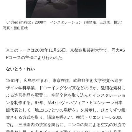
「untitled (matrix)」2008年 インスタレーション（横笛庵、三渓園、横浜）
写真：畠山直哉
※このトークは2008年11月26日、京都造形芸術大学で、同大AS
Pコースの主催により行われた。
ないとう・れい
1961年、広島県生まれ、東京在住。武蔵野美術大学視覚伝達デ
ザイン学科卒業。ドローイングや写真などのほか、繊細な素材に
よる造形作品を配置し、空間全体を取り込んだインスタレーショ
ンを制作する。97年、第47回ヴェネツィア・ビエンナーレ日本
館代表として「地上にひとつの場所を」を展示し、ひとりずつ鑑
賞させる方式を取り、議論を呼んだ。横浜トリエンナーレ2008
では、三渓園内の茶室を舞台に、コンロの熱による空気の対流で