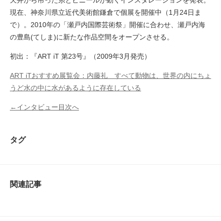
天井から吊った糸とビニールが動くインスタレーションを発表。
現在、神奈川県立近代美術館鎌倉で個展を開催中（1月24日ま
で）。2010年の「瀬戸内国際芸術祭」開催に合わせ、瀬戸内海
の豊島(てしま)に新たな作品空間をオープンさせる。
初出：『ART iT 第23号』（2009年3月発売）
ART iTおすすめ展覧会：内藤礼 すべて動物は、世界の内にちょ
うど水の中に水があるように存在している
←インタビュー目次へ
タグ
関連記事