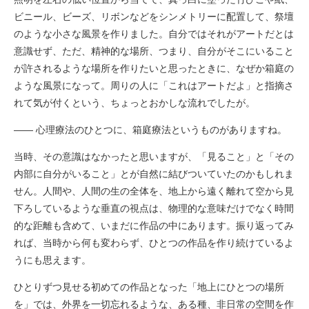
ビニール、ビーズ、リボンなどをシンメトリーに配置して、祭壇
のような小さな風景を作りました。自分ではそれがアートだとは
意識せず、ただ、精神的な場所、つまり、自分がそこにいること
が許されるような場所を作りたいと思ったときに、なぜか箱庭の
ような風景になって。周りの人に「これはアートだよ」と指摘さ
れて気が付くという、ちょっとおかしな流れでしたが。
―― 心理療法のひとつに、箱庭療法というものがありますね。
当時、その意識はなかったと思いますが、「見ること」と「その
内部に自分がいること」とが自然に結びついていたのかもしれま
せん。人間や、人間の生の全体を、地上から遠く離れて空から見
下ろしているような垂直の視点は、物理的な意味だけでなく時間
的な距離も含めて、いまだに作品の中にあります。振り返ってみ
れば、当時から何も変わらず、ひとつの作品を作り続けているよ
うにも思えます。
ひとりずつ見せる初めての作品となった「地上にひとつの場所
を」では、外界を一切忘れるような、ある種、非日常の空間を作