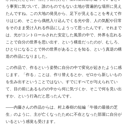
う事実に気づいて。誰のものでもない土地が普遍的な場所に見え
たんですね。この大地の発見から、足下が見えることを考えて作
りはじめ、そこから偶然入り込んでくる光や音、人の気配や日常
をそのまま受け入れる作品にしようって思ったんです。それまで
は、光がコントロールされた安定した風景の中で、外界を忘れる
ことで自分の世界を思い出す、という構造だったのが、むしろ、
ひとりになることで外の世界があることを知る、という真逆の構
造の作品になりました。
この作品で、作るという姿勢に自分の中で変化が起きたように感
じます。「作る」ことは、作り替えるとか、ゼロから新しいもの
を生み出すということではない。すでにすべてが与えられてい
て、目の前にあるものの中から何に気づくか、そこで何を見い出
すか、という行為だと思ったんです。
――内藤さんの作品からは、村上春樹の短編「午後の最後の芝
生」のように、主が亡くなったために不在となった部屋に自分が
いるという感覚も受けます。