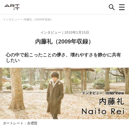
Skip
to
content
インタビュー
>
内藤礼（2009年収録）
インタビュー
2010年1月15日
内藤礼（2009年収録）
心の中で起こったことの儚さ、壊れやすさを静かに共有
したい
ポートレート：永禮賢