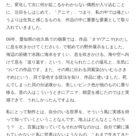
た。変化して次に何が起こるかわからない偶然が入り込むこと
に、注目をしはじめて。「アニマ」、つまり、私の中では魂とい
うよりは生気と感じるものを、作品の中に重要な要素として取り
入れていきました。
06年、愛知県の佐久島での個展では、作品「タマ/アニマ(わたし
に息を吹きかけてください)」で初めての野外展示をしました。
海辺の岩礁で水路に海水をすくい、息を吹きかける。海や空へ向
けて息を「送り返す」という、与えられたことの返礼と、生気に
ついての作品です。また、その島に伝わる貝紫染(かいむらさき
ぞめ)という、貝で染色する技法を知り、作品に使いました。死
んでしまった貝の分泌液から、美しいピンク色が他のものに乗り
移る。昔の人はこういうときにアニマ、精霊を感じたのではと実
感できて、うれしかったんですよね。
私にとって制作とは、自分のいる世界を、そういう風に実感を持
って知っていくということなんです。地上はどんなところだろ
う？ と。言葉は知っていてもそれが何なのかは、自分で腑に落
ちていかないと私に世界はないようなもの。これまで生きてきた