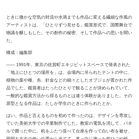
ときに微かな空気の対流や水滴までも作品に変える繊細な作風の
アーティストは、「ひとりずつ見せる」鑑賞形式で、国際舞台で
物議を醸しもした。その創作の秘密、そして作品への思いを聞い
た。
構成：編集部
―― 1991年、東京の佐賀町エキジビットスペースで発表された
「地上にひとつの場所を」は、会場内に吊られたテントの中に、
植物の葉や種、糸、針金などの細々としたオブジェが置かれた作
品でした。鑑賞者はたったひとりで観ることが決められていて、
一般的な鑑賞方法から得るものとは違う体験がありました。その
原型となる作品は、たしか学生のときに作られたとか。
はい。作品と言えるものを初めて作ったのは、デザインを専攻し
ていた美術大学での卒業制作でした。教室の電気を消して、パネ
ルで囲った中に、机をふたつ並べて台座を作って白い布を被せ、
照明を左右の低い位置から当てて、真っ白に塗った竹ひごや紙、