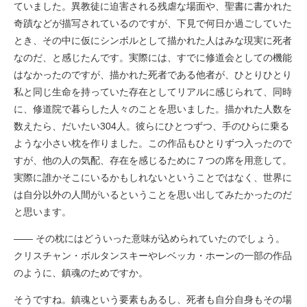
ていました。異教徒に迫害される残虐な場面や、聖書に書かれた
奇蹟などが描写されているのですが、下見で何日か過ごしていた
とき、その中に仮にシンボルとして描かれた人はみな現実に死者
なのだ、と感じたんです。実際には、すでに修道会としての機能
はなかったのですが、描かれた死者である他者が、ひとりひとり
私と同じ生命を持っていた存在としてリアルに感じられて、同時
に、修道院で暮らした人々のことを思いました。描かれた人数を
数えたら、だいたい304人。彼らにひとつずつ、手のひらに乗る
ような小さい枕を作りました。この作品もひとりずつ入ったので
すが、他の人の気配、存在を感じるために７つの席を用意して。
実際に誰かそこにいるかもしれないということではなく、世界に
は自分以外の人間がいるということを思い出してみたかったのだ
と思います。
―― その枕にはどういった意味が込められていたのでしょう。
クリスチャン・ボルタンスキーやレベッカ・ホーンの一部の作品
のように、鎮魂のためですか。
そうですね。鎮魂という要素もあるし、死者も自分自身もその場