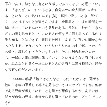
不在であり、静かな共有という感じであってほしいと思っていま
す。「きんざ」の中にいるとき、自分以外の全人類がこの外にい
る、ということに気づくんです(笑)。孤独で寂しいときに気づ
く、ひとりぼっちとは違うんですよ。全世界と、いまの時間を一
緒に過ごしているんだという発見がある。反対に、外から「きん
ざ」の家を眺めると、中にいる人が何を見て何を思っているかは
誰も知ることはできず、観終えた後も、あえてお互いに聞かなか
ったりする。そういった、ひとりひとりの心の中で起こったこと
の儚さ、壊れやすさみたいなものを、そこに居合わせた人たち
も、一緒に大事に記憶に残していく、というような共有でしょう
か。みんなと仲良く一緒にいるときの共有とは違う種類の、静か
な共有なのだと思います。
――2005年の作品「地上はどんなところだったか」は、死者や
他の生き物の眼差しで地上を見るというコンセプトですね。他者
である死者が考えていることを我々が想像するのか、あるいは、
我々が自分の死後に未来から振り返っているのか、どちらでしょ
うか。