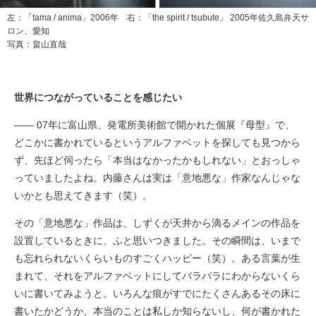
左：「tama / anima」2006年 右：「the spirit / tsubute」 2005年佐久島弁天サ
ロン、愛知
写真：畠山直哉
世界につながっていることを感じたい
―― 07年に富山県、発電所美術館で開かれた個展『母型』で、
どこかに書かれているというアルファベットを探しても見つから
ず、先ほど伺ったら「本当はなかったかもしれない」とおっしゃ
っていましたよね。内藤さんは実は「意地悪な」作家なんじゃな
いかとも思えてきます（笑）。
その「意地悪な」作品は、しずくが天井から滴るメインの作品を
設置しているときに、ふと思いつきました。その瞬間は、いまで
も忘れられないくらいものすごくハッピー（笑）。ある言葉が生
まれて、それをアルファベットにしてバラバラにわからないくら
いに書いてみようと。いろんな痕がすでにたくさんあるその床に
書いたかどうか、本当のことは私しか知らないし、何が書かれた