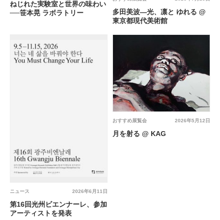
ねじれた実験室と世界の味わい
多田美波―光、凛と ゆれる @
──笹本晃 ラボラトリー
東京都現代美術館
おすすめ展覧会
2026年5月12日
月を射る @ KAG
ニュース
2026年6月11日
第16回光州ビエンナーレ、参加
アーティストを発表