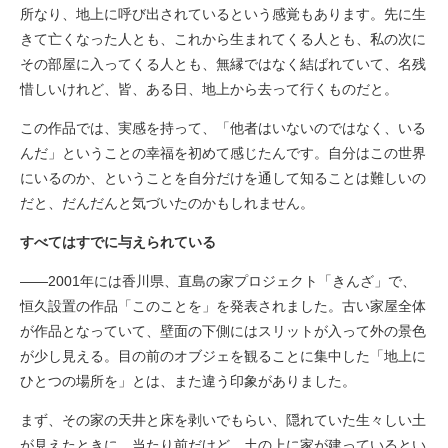
所なり、地上に呼び出されているという感覚もあります。先に生
きて亡くなった人とも、これから生まれてくる人とも、私の次に
その部屋に入ってくる人とも、無縁ではなく結ばれていて、名残
惜しいけれど、皆、ある日、地上から去って行くものだと。
この作品では、実感を持って、「他者はいないのではなく、いる
んだ」ということの幸福を初めて感じたんです。自分はこの世界
にいるのか、ということを自分だけを通して知ることは難しいの
だと、だんだんと気づいたのかもしれません。
すべてはすでに与えられている
――2001年には香川県、直島の家プロジェクト「きんざ」で、
恒久設置の作品「このことを」を発表されました。古い家屋全体
が作品となっていて、壁面の下側にはスリットが入って外の景色
が少し見える。目の前のオブジェを観ることに集中した「地上に
ひとつの場所を」とは、また違う印象がありました。
まず、その家の天井と床を剥いでもらい、隠れていた生々しい土
が見えたときに、当たり前だけど、土の上に家が建っているとい