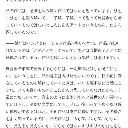
私の作品は、意味を読み解く作品ではないと思っています。ひと
つひとつを読み解いて、「了解、了解」って思って展覧会から帰
っていくものではないところにあるアートというものを、たぶん
探しているのです。
―― 近年はインスタレーション作品が多いですね。作品が残さ
れているのは「このことを」ぐらいで、あとは会期終了とともに
解体されてしまう。作品を残したいという気持ちはありますか。
展覧会の形式で発表するからには、一定期間だけしかそこにな
い、ということに、私の意図は入り込めないのです。目の前に存
在しているものを解体していくときは、いつも理不尽だと感じま
すね。とても良いものがそこにあると思っているわけだから、非
常にむなしいです。音楽のように楽譜があると後世の人が関わっ
ていけるし、演劇や文学にしても、時代が変わっても多少なり近
い体験ができるけれど、美術作品は本当に儚いですね。その儚さ
をよく知っているのに、私の作品は、人が気づくか気づかない
か、見えるか見えないか、明らかではないギリギリのかたちをし