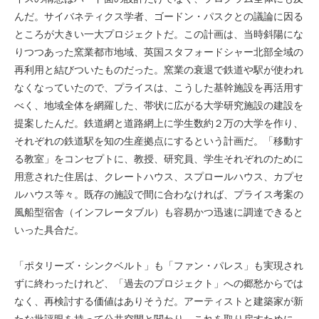
んだ。サイバネティクス学者、ゴードン・パスクとの議論に因る
ところが大きい一大プロジェクトだ。この計画は、当時斜陽にな
りつつあった窯業都市地域、英国スタフォードシャー北部全域の
再利用と結びついたものだった。窯業の衰退で鉄道や駅が使われ
なくなっていたので、プライスは、こうした基幹施設を再活用す
べく、地域全体を網羅した、帯状に広がる大学研究施設の建設を
提案したんだ。鉄道網と道路網上に学生数約２万の大学を作り、
それぞれの鉄道駅を知の生産拠点にするという計画だ。「移動す
る教室」をコンセプトに、教授、研究員、学生それぞれのために
用意された住居は、クレートハウス、スプロールハウス、カプセ
ルハウス等々。既存の施設で間に合わなければ、プライス考案の
風船型宿舎（インフレータブル）も容易かつ迅速に調達できると
いった具合だ。
「ポタリーズ・シンクベルト」も「ファン・パレス」も実現され
ずに終わったけれど、「過去のプロジェクト」への郷愁からでは
なく、再検討する価値はありそうだ。アーティストと建築家が新