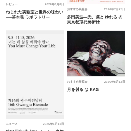
レビュー
2026年6月8日
おすすめ展覧会
2026年7月25日
ねじれた実験室と世界の味わい
多田美波―光、凛と ゆれる @
──笹本晃 ラボラトリー
東京都現代美術館
おすすめ展覧会
2026年5月12日
月を射る @ KAG
ニュース
2026年6月11日