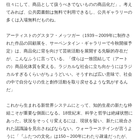
往々にして、商品として扱うべきでないものの商品化だ」。考え
てみれば、公共図書館は無料で利用できるし、公共ギャラリーの
多くは入場無料だものね。
アーティストのグスタフ・メッツガー（1939～2009年に制作さ
れた作品の回顧展を、サーペンタイン・ギャラリーで今秋開催予
定）は、商品化に背を向けて芸術活動を展開する先駆的存在だ
が、こんなふうに言っている。「僕らは一致団結して（アート
の）商品化体質を変える。ラジカルな社会に立ち向かうにはラジ
カルすぎるくらいがちょうどいい。そうすれば広い意味で、社会
の中で自分なりの生と創作活動を取り戻せるような気がするん
だ」
これから生まれる新世界システムにとって、知的生産の新たな枠
組こそが重要な側面になる。18世紀末、科学と哲学は絶縁状態に
あった。状況をそっくり変えるには、現状を疑い、新たに統合さ
れた認識論を見出さねばならない。ウォーラーステインが言うよ
うに「『ふたつの文化』は150～200年にわたり疎遠だったが、