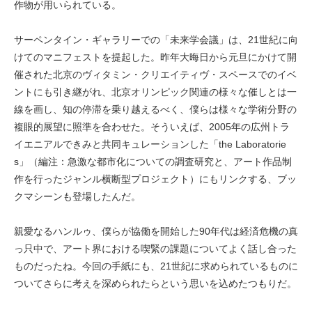
作物が用いられている。
サーペンタイン・ギャラリーでの「未来学会議」は、21世紀に向
けてのマニフェストを提起した。昨年大晦日から元旦にかけて開
催された北京のヴィタミン・クリエイティヴ・スペースでのイベ
ントにも引き継がれ、北京オリンピック関連の様々な催しとは一
線を画し、知の停滞を乗り越えるべく、僕らは様々な学術分野の
複眼的展望に照準を合わせた。そういえば、2005年の広州トラ
イエニアルできみと共同キュレーションした「the Laboratorie
s」（編注：急激な都市化についての調査研究と、アート作品制
作を行ったジャンル横断型プロジェクト）にもリンクする、ブッ
クマシーンも登場したんだ。
親愛なるハンルゥ、僕らが協働を開始した90年代は経済危機の真
っ只中で、アート界における喫緊の課題についてよく話し合った
ものだったね。今回の手紙にも、21世紀に求められているものに
ついてさらに考えを深められたらという思いを込めたつもりだ。