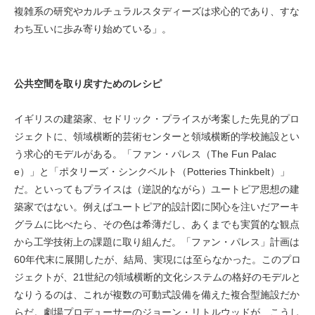
複雑系の研究やカルチュラルスタディーズは求心的であり、すな
わち互いに歩み寄り始めている」。
公共空間を取り戻すためのレシピ
イギリスの建築家、セドリック・プライスが考案した先見的プロ
ジェクトに、領域横断的芸術センターと領域横断的学校施設とい
う求心的モデルがある。「ファン・パレス（The Fun Palac
e）」と「ポタリーズ・シンクベルト（Potteries Thinkbelt）」
だ。といってもプライスは（逆説的ながら）ユートピア思想の建
築家ではない。例えばユートピア的設計図に関心を注いだアーキ
グラムに比べたら、その色は希薄だし、あくまでも実質的な観点
から工学技術上の課題に取り組んだ。「ファン・パレス」計画は
60年代末に展開したが、結局、実現には至らなかった。このプロ
ジェクトが、21世紀の領域横断的文化システムの格好のモデルと
なりうるのは、これが複数の可動式設備を備えた複合型施設だか
らだ。劇場プロデューサーのジョーン・リトルウッドが、こうし