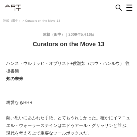
Skip
to
content
連載（田中）
>
Curators on the Move 13
連載（田中）
2009年5月16日
Curators on the Move 13
ハンス・ウルリッヒ・オブリスト+侯瀚如（ホウ・ハンルウ） 往
復書簡
知の未来
親愛なるHHR
熱い思いにあふれた手紙、とてもうれしかった。確かにイマニュ
エル・ウォーラーステインはエドゥアール・グリッサンと並ぶ、
現代を考える上で重要なツールボックスだ。