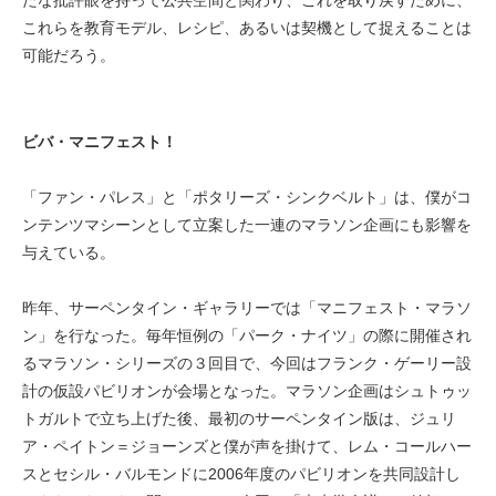
たな批評眼を持って公共空間と関わり、これを取り戻すために、
これらを教育モデル、レシピ、あるいは契機として捉えることは
可能だろう。
ビバ・マニフェスト！
「ファン・パレス」と「ポタリーズ・シンクベルト」は、僕がコ
ンテンツマシーンとして立案した一連のマラソン企画にも影響を
与えている。
昨年、サーペンタイン・ギャラリーでは「マニフェスト・マラソ
ン」を行なった。毎年恒例の「パーク・ナイツ」の際に開催され
るマラソン・シリーズの３回目で、今回はフランク・ゲーリー設
計の仮設パビリオンが会場となった。マラソン企画はシュトゥッ
トガルトで立ち上げた後、最初のサーペンタイン版は、ジュリ
ア・ペイトン＝ジョーンズと僕が声を掛けて、レム・コールハー
スとセシル・バルモンドに2006年度のパビリオンを共同設計し