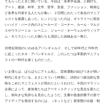
てもらったときに開いている。今回は「未来学会議」と銘打ち、
アート、建築、科学、文学、哲学、音楽、ファッション、映画な
ど各界を代表する人たちが集い、２日間にわたって各自のマニフ
ェストを披露しあった。ヒントになったのは、ギャラリーに程近
いハイド・パーク内のスピーカーズ・コーナー。カール・マルク
スやウラジーミル・レーニン、ジョージ・オーウェルやウィリア
ム・モリスといった人物たちも演説した由緒ある一角だ。
20世紀初頭のいわゆるアバンギャルド、そして60年代と70年代
に起こったネオ・アバンギャルド、このふたつは革新的マニフェ
ストの一時代を築くものだった。
いま僕らは、ばらばらにアトム化し、芸術運動の結びつきが弱い
時代に生きている。まさにそういう時期に、詩的かつ政治的な意
味をこめたマニフェストが現れたというわけだ。今回のマラソン
企画によって、参加者たちはアーティスティックな意志を新たに
し、前向きな気持ちを見出したようだ。文書や急進的冊子の形で
アイディアを発信するのには、（ネットなど）新形態の出版・制