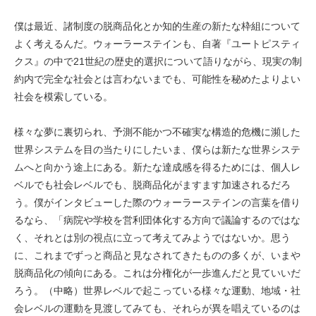
僕は最近、諸制度の脱商品化とか知的生産の新たな枠組について
よく考えるんだ。ウォーラーステインも、自著『ユートピスティ
クス』の中で21世紀の歴史的選択について語りながら、現実の制
約内で完全な社会とは言わないまでも、可能性を秘めたよりよい
社会を模索している。
様々な夢に裏切られ、予測不能かつ不確実な構造的危機に瀕した
世界システムを目の当たりにしたいま、僕らは新たな世界システ
ムへと向かう途上にある。新たな達成感を得るためには、個人レ
ベルでも社会レベルでも、脱商品化がますます加速されるだろ
う。僕がインタビューした際のウォーラーステインの言葉を借り
るなら、「病院や学校を営利団体化する方向で議論するのではな
く、それとは別の視点に立って考えてみようではないか。思う
に、これまでずっと商品と見なされてきたものの多くが、いまや
脱商品化の傾向にある。これは分権化が一歩進んだと見ていいだ
ろう。（中略）世界レベルで起こっている様々な運動、地域・社
会レベルの運動を見渡してみても、それらが異を唱えているのは