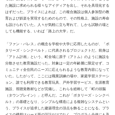
た施設に求められる様々なアイディアを出し、それを具現化する
はずだった。プライスによれば、この複合施設は個人参加型の教
育および娯楽を実現するためのもので、その性格上、施設の寿命
も設けられていた。人々が気軽に立ち寄れて、しかも試験の場と
しても機能する、いわば「路上の大学」だ。
「ファン・パレス」の概念を学校や大学に応用したものが、「ポ
タリーズ・シンクベルト」に代表されるプロジェクトだ。前身は
「アトム計画」という、町全域に原子（アトム）のように施設を
分散させた教育施設だった。対象は一定の年齢層に限定せず、コ
ミュニティ全住民のニーズに応えられるような教育内容になって
いた。したがって、ここには職業訓練の場や、家庭学習ステーシ
ョン、誰でも利用できる教育玩具、戸外学習サービス、生涯教育
施設、視聴覚教材などが完備し、これらを総称して「町の頭脳
（タウンブレイン）」と呼んだ。これが「ポタリーズ・シンクベ
ルト」の基礎となり、シンプルな構造による複雑なシステムとい
う、プライスが追求した建築理念の頂点を飾ることになる。プラ
イスの構想はハード面の設計だけでなく、プログラム全体にも及