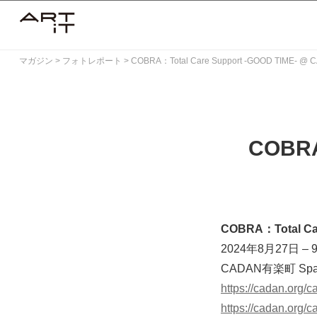
Skip
to
content
マガジン
>
フォトレポート
>
COBRA：Total Care Support -GOOD TIME- 
COBRA
COBRA：Total Car
2024年8月27日 – 
CADAN有楽町 Sp
https://cadan.org/
https://cadan.org