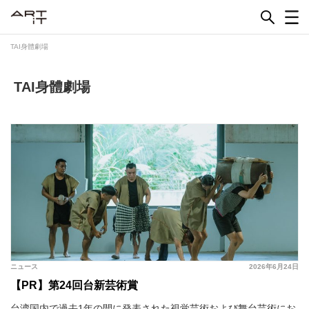
Skip
to
content
TAI身體劇場
TAI身體劇場
ニュース
2026年6月24日
【PR】第24回台新芸術賞
台湾国内で過去1年の間に発表された視覚芸術および舞台芸術にお