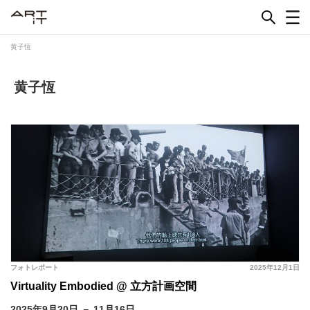
Skip
to
content
黄子恆
黄子恆
フォトレポート
2025年12月1日
Virtuality Embodied @ 立方計画空間
2025年9月20日 － 11月16日