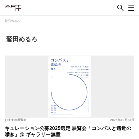
Skip
to
content
鷲田めるろ
鷲田めるろ
おすすめ展覧会
2025年10月23日
キュレーション公募2025選定 展覧会「コンパスと遠近の
囁き」@ ギャラリー無量