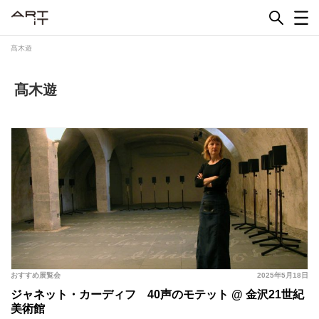
Skip
to
content
髙木遊
髙木遊
おすすめ展覧会
2025年5月18日
ジャネット・カーディフ 40声のモテット @ 金沢21世紀
美術館