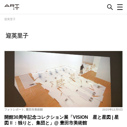
Skip
to
content
迎英里子
迎英里子
フォトレポート
,
豊田市美術館
2025年12月5日
開館30周年記念コレクション展「VISION 星と星図 | 星
図Ⅱ：独りと、集団と」@ 豊田市美術館