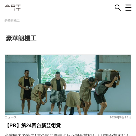
Skip
to
content
豪華朗機工
豪華朗機工
ニュース
2026年6月24日
【PR】第24回台新芸術賞
台湾国内で過去1年の間に発表された視覚芸術および舞台芸術にお