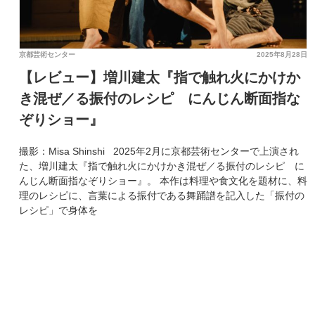
京都芸術センター
2025年8月28日
【レビュー】増川建太『指で触れ火にかけか
き混ぜ／る振付のレシピ にんじん断面指な
ぞりショー』
撮影：Misa Shinshi 2025年2月に京都芸術センターで上演され
た、増川建太『指で触れ火にかけかき混ぜ／る振付のレシピ に
んじん断面指なぞりショー』。 本作は料理や食文化を題材に、料
理のレシピに、言葉による振付である舞踊譜を記入した「振付の
レシピ」で身体を