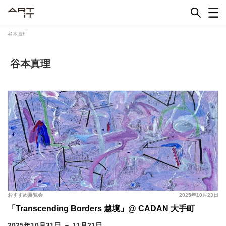
Skip
to
content
谷本真理
谷本真理
おすすめ展覧会
2025年10月23日
「Transcending Borders 越境」@ CADAN 大手町
2025年10月31日 － 11月21日