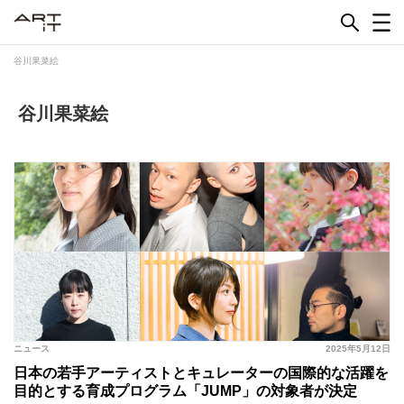
Skip
to
content
谷川果菜絵
谷川果菜絵
ニュース
2025年5月12日
日本の若手アーティストとキュレーターの国際的な活躍を
目的とする育成プログラム「JUMP」の対象者が決定