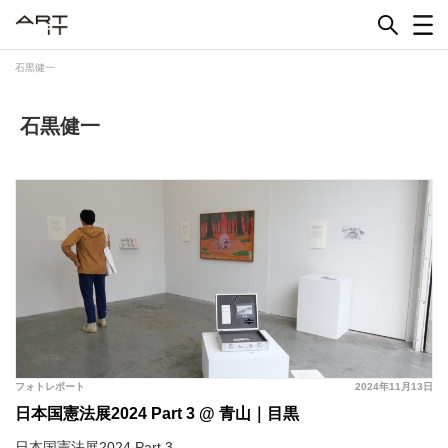
Skip
to
content
石黒健一
石黒健一
フォトレポート
2024年11月13日
日本国憲法展2024 Part 3 @ 青山｜目黒
日本国憲法展2024 Part 3