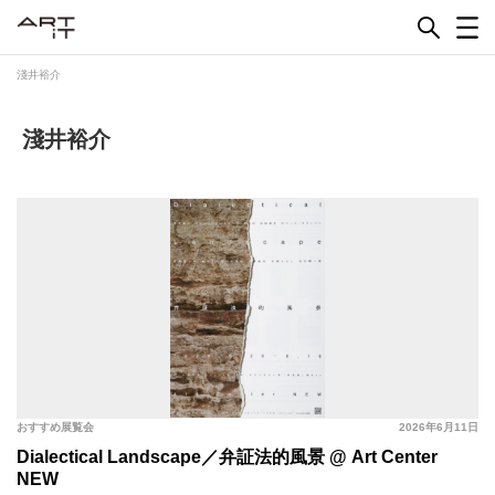
Skip
to
content
淺井裕介
淺井裕介
おすすめ展覧会
2026年6月11日
Dialectical Landscape／弁証法的風景 @ Art Center
NEW