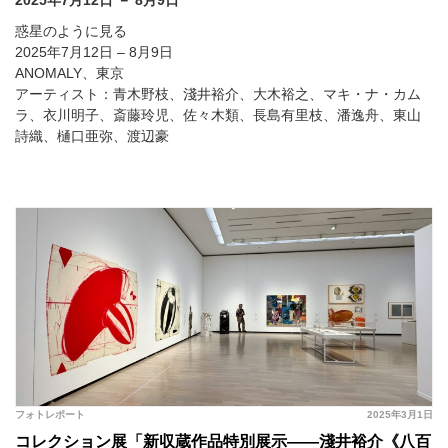
2025年7月12日 － 8月9日
惑星のように見る
2025年7月12日 – 8月9日
ANOMALY、東京
アーティスト：青木野枝、淺井裕介、大木裕之、マキ・ナ・カム
ラ、衣川明子、斎藤玲児、佐々木類、長島有里枝、潘逸舟、東山
詩織、樋口亜弥、渡辺豪
フォトレポート
2025年3月1日
コレクション展「新収蔵作品特別展示――淺井裕介《八百