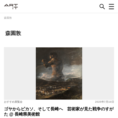
Skip
to
content
森園敦
森園敦
おすすめ展覧会
2025年7月10日
ゴヤからピカソ、そして長崎へ 芸術家が見た戦争のすが
た @ 長崎県美術館