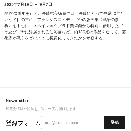
2025年7月19日 － 9月7日
開館20周年を迎えた長崎県美術館では、長崎にとって被爆80年と
いう節目の年に、フランシスコ・デ・ゴヤの版画集〈戦争の惨
禍〉を中心に、スペイン国立プラド美術館から特別に借用したゴ
ヤ及びゴヤに帰属される油彩画など、約180点の作品を通して、芸
術家が戦争をどのように視覚化してきたかを考察する。
Newsletter
展覧会情報や特集を、週に一度お届けします。
登録フォーム
登録