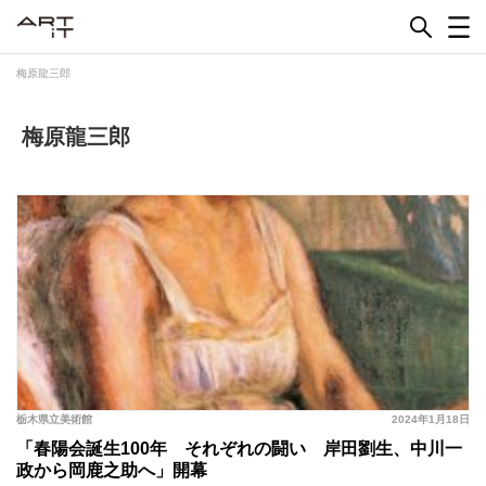
Skip
to
content
梅原龍三郎
梅原龍三郎
栃木県立美術館
2024年1月18日
「春陽会誕生100年 それぞれの闘い 岸田劉生、中川一
政から岡鹿之助へ」開幕