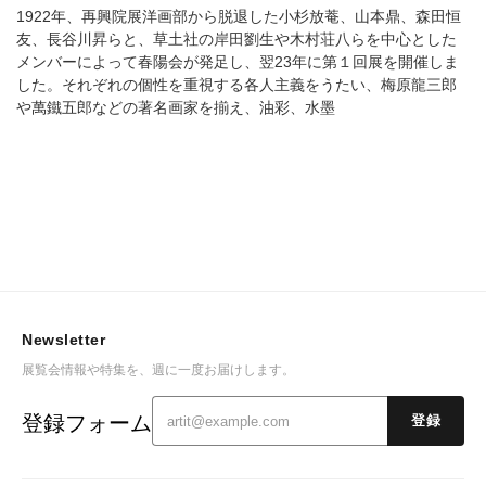
1922年、再興院展洋画部から脱退した小杉放菴、山本鼎、森田恒
友、長谷川昇らと、草土社の岸田劉生や木村荘八らを中心とした
メンバーによって春陽会が発足し、翌23年に第１回展を開催しま
した。それぞれの個性を重視する各人主義をうたい、梅原龍三郎
や萬鐵五郎などの著名画家を揃え、油彩、水墨
Newsletter
展覧会情報や特集を、週に一度お届けします。
登録フォーム
登録